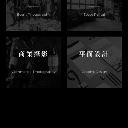
Event Photography
Space Rental
商業攝影
平面設計
Commercial Photography
Graphic Design