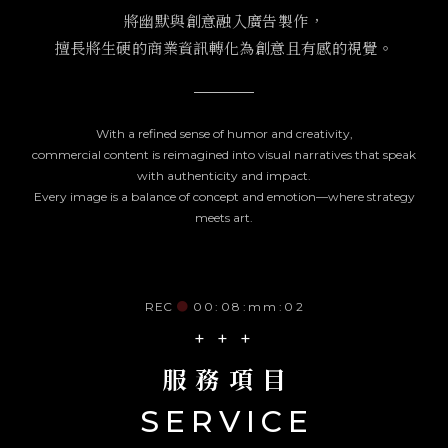
將幽默與創意融入廣告製作，
擅長將生硬的商業資訊
轉化為創意且有感的視覺。
With a refined sense of humor and creativity,
commercial content is reimagined into visual narratives that speak
with authenticity and impact.
Every image is a balance of concept and emotion—where strategy
meets art.
REC
●
00:08:mm:02
+ + +
服務項目
SERVICE